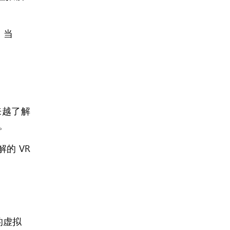
 当
来越了解
。
的 VR
的虚拟