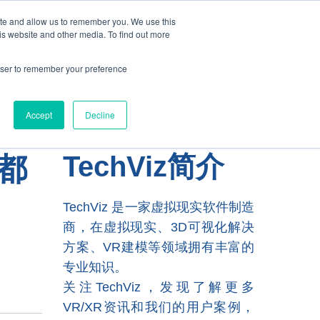
ite and allow us to remember you. We use this
is website and other media. To find out more
博客文章
联系我们
rowser to remember your preference
Accept
Decline
乎都
TechViz简介
媒体中心
Cloud&Viz
虚拟装配
TechViz 是一家虚拟现实软件制造
合作伙伴
融合
商，在虚拟现实、3D可视化
解决
交互式图像集成（I3）
方案
、VR建模等领域拥有丰富的
专业知识。
TVZLib API
关注TechViz，发现了解更多
VR/XR资讯和我们的用户案例，