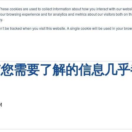
These cookies are used to collect information about how you interact with our webs
our browsing experience and for analytics and metrics about our visitors both on th
y.
们的解决方案
功能
应用案例
TECHVIZ
on’t be tracked when you visit this website. A single cookie will be used in your b
 所有您需要了解的信息几
iz XL
协同设计
最新活动
VR / AR / XR头显
虚拟人体模型
e&Viz
d&Viz
沉浸式”CAVE“
人体追踪
iz
&Viz
投影墙Powerwall
手指追踪
M
多设备XR空间