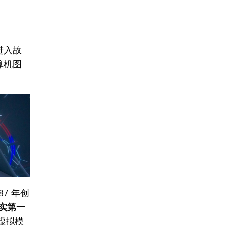
进入故
算机图
87 年创
实第一
虚拟模