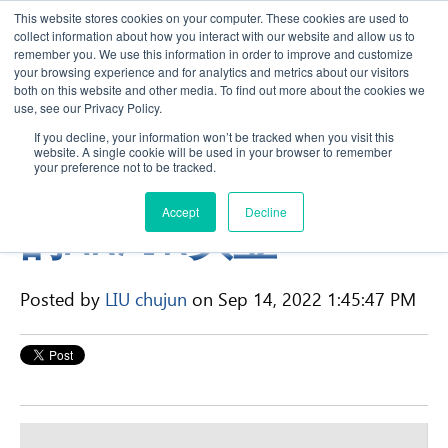
This website stores cookies on your computer. These cookies are used to
collect information about how you interact with our website and allow us to
remember you. We use this information in order to improve and customize
your browsing experience and for analytics and metrics about our visitors
both on this website and other media. To find out more about the cookies we
use, see our Privacy Policy.
If you decline, your information won’t be tracked when you visit this
website. A single cookie will be used in your browser to remember
2022年最适合工程师
your preference not to be tracked.
Accept
Decline
的AR/VR头显
Posted by
LIU chujun
on Sep 14, 2022 1:45:47 PM