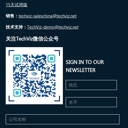
15天试用版
销售：
techviz-saleschina@techviz.net
技术支持：
TechViz-demo@techviz.net
关注TechViz微信公众号
SIGN IN TO OUR
NEWSLETTER