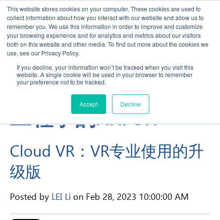
This website stores cookies on your computer. These cookies are used to
collect information about how you interact with our website and allow us to
remember you. We use this information in order to improve and customize
your browsing experience and for analytics and metrics about our visitors
both on this website and other media. To find out more about the cookies we
use, see our Privacy Policy.
If you decline, your information won’t be tracked when you visit this
website. A single cookie will be used in your browser to remember
TechViz 博客 - 用于
your preference not to be tracked.
Accept
Decline
工程学的AR/VR
Cloud VR：VR专业使用的升
级版
Posted by
LEI Li
on Feb 28, 2023 10:00:00 AM