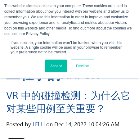
This website stores cookies on your computer. These cookies are used to
collect information about how you interact with our website and allow us to
remember you. We use this information in order to improve and customize
your browsing experience and for analytics and metrics about our visitors
both on this website and other media. To find out more about the cookies we
use, see our Privacy Policy.
If you decline, your information won’t be tracked when you visit this
website. A single cookie will be used in your browser to remember
TechViz 博客 - 用于
your preference not to be tracked.
Accept
Decline
工程学的AR/VR
VR 中的碰撞检测：为什么它
对某些用例至关重要？
Posted by
LEI Li
on Dec 14, 2022 10:04:26 AM